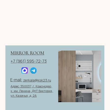
ОТПРАВИТЬ ЗАЯВКУ
ИП Клевцов Евгений Анатольевич
ИНН 560400511178
ОГРН 321237500406259
Политика конфиденциальности
|
Согласие на обработку
персональных данных
|
Договор оферты
© 2026 ИП Клевцов Е.А.Все права защищены.