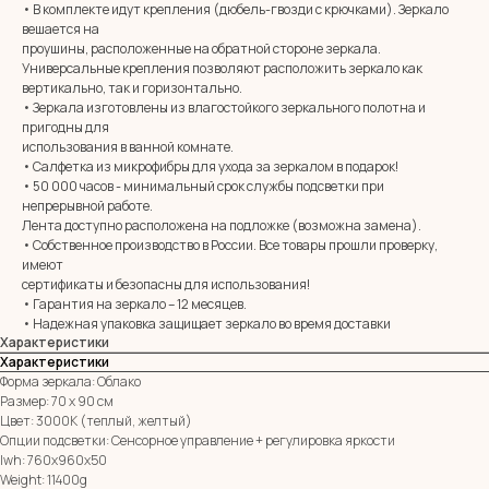
• В комплекте идут крепления (дюбель-гвозди с крючками). Зеркало
вешается на
проушины, расположенные на обратной стороне зеркала.
Универсальные крепления позволяют расположить зеркало как
вертикально, так и горизонтально.
MIRROR ROOM
• Зеркала изготовлены из влагостойкого зеркального полотна и
+7 (961) 595-72-73
пригодны для
использования в ванной комнате.
• Салфетка из микрофибры для ухода за зеркалом в подарок!
E-mail:
• 50 000 часов - минимальный срок службы подсветки при
zerkala@ksk23.ru
непрерывной работе.
Адрес: 350037, г. Краснодар,
х. им. Ленина, ДНТ Виктория,
Лента доступно расположена на подложке (возможна замена).
ул. Казачья, д. 2А
• Собственное производство в России. Все товары прошли проверку,
имеют
сертификаты и безопасны для использования!
• Гарантия на зеркало – 12 месяцев.
Остались вопросы?
• Надежная упаковка защищает зеркало во время доставки
Оставь заявку и мы с Вами свяжемся
Характеристики
Имя
Характеристики
Форма зеркала: Облако
Размер: 70 х 90 см
Телефон
Цвет: 3000К (теплый, желтый)
+7
Опции подсветки: Сенсорное управление + регулировка яркости
Я согласен с политикой конфиденциальности
lwh: 760x960x50
Weight: 11400g