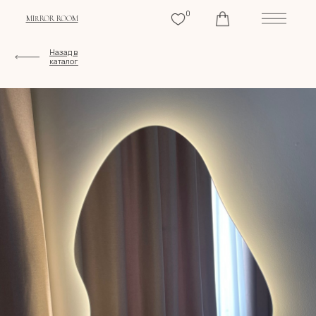
0
MIRROR ROOM
Назад в
каталог