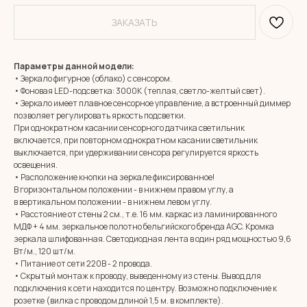
ЗАКАЗАТЬ
Параметры данной модели:
• Зеркало фигурное (облако) с сенсором.
• Фоновая LED-подсветка: 3000К (теплая, светло-желтый свет).
• Зеркало имеет плавное сенсорное управление, а встроенный диммер
позволяет регулировать яркость подсветки.
При однократном касании сенсорного датчика светильник
включается, при повторном однократном касании светильник
выключается, при удерживании сенсора регулируется яркость
освещения.
• Расположение кнопки на зеркале фиксированное!
В горизонтальном положении - в нижнем правом углу, а
в вертикальном положении - в нижнем левом углу.
• Расстояние от стены 2 см., т.е. 16 мм. каркас из ламинированного
МДФ + 4 мм. зеркальное полотно бельгийского бренда AGC. Кромка
зеркала шлифованная. Светодиодная лента в один ряд мощностью 9,6
Вт/м., 120 шт/м.
• Питание от сети 220В - 2 провода.
• Скрытый монтаж к проводу, выведенному из стены. Вывод для
подключения к сети находится по центру. Возможно подключение к
розетке (вилка с проводом длиной 1,5 м. в комплекте).