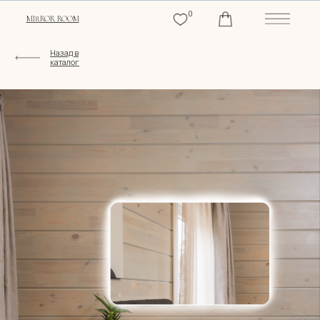
0
MIRROR ROOM
Назад в
каталог