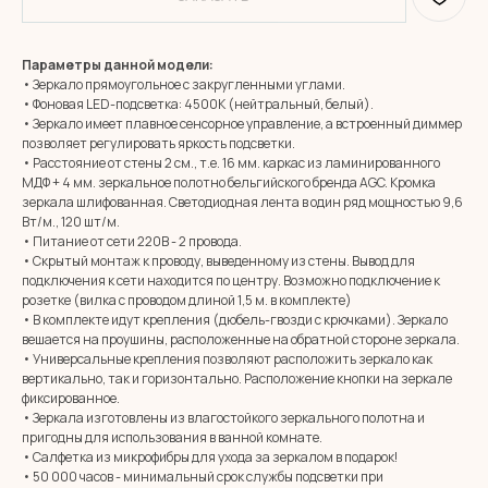
Параметры данной модели:
• Зеркало прямоугольное с закругленными углами.
• Фоновая LED-подсветка: 4500К (нейтральный, белый).
• Зеркало имеет плавное сенсорное управление, а встроенный диммер
позволяет регулировать яркость подсветки.
• Расстояние от стены 2 см., т.е. 16 мм. каркас из ламинированного
МДФ + 4 мм. зеркальное полотно бельгийского бренда AGC. Кромка
зеркала шлифованная. Светодиодная лента в один ряд мощностью 9,6
Вт/м., 120 шт/м.
• Питание от сети 220В - 2 провода.
• Скрытый монтаж к проводу, выведенному из стены. Вывод для
подключения к сети находится по центру. Возможно подключение к
розетке (вилка с проводом длиной 1,5 м. в комплекте)
• В комплекте идут крепления (дюбель-гвозди с крючками). Зеркало
вешается на проушины, расположенные на обратной стороне зеркала.
• Универсальные крепления позволяют расположить зеркало как
вертикально, так и горизонтально. Расположение кнопки на зеркале
фиксированное.
• Зеркала изготовлены из влагостойкого зеркального полотна и
пригодны для использования в ванной комнате.
MIRROR ROOM
• Салфетка из микрофибры для ухода за зеркалом в подарок!
+7 (961) 595-72-73
• 50 000 часов - минимальный срок службы подсветки при