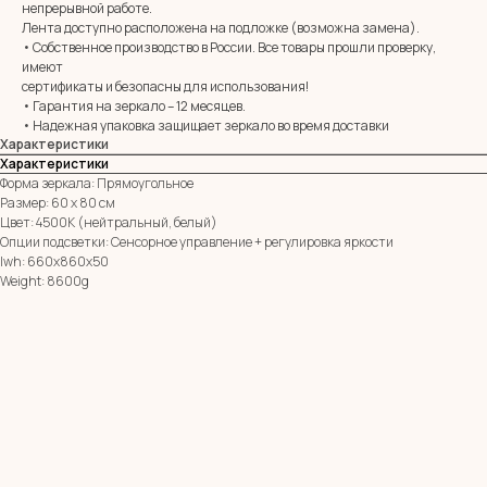
непрерывной работе.
Лента доступно расположена на подложке (возможна замена).
E-mail:
zerkala@ksk23.ru
• Собственное производство в России. Все товары прошли проверку,
Адрес: 350037, г. Краснодар,
имеют
х. им. Ленина, ДНТ Виктория,
сертификаты и безопасны для использования!
ул. Казачья, д. 2А
• Гарантия на зеркало – 12 месяцев.
• Надежная упаковка защищает зеркало во время доставки
Характеристики
Остались вопросы?
Характеристики
Оставь заявку и мы с Вами свяжемся
Форма зеркала: Прямоугольное
Размер: 60 х 80 см
Имя
Цвет: 4500К (нейтральный, белый)
Опции подсветки: Сенсорное управление + регулировка яркости
lwh: 660x860x50
Телефон
Weight: 8600g
+7
Я согласен с политикой конфиденциальности
ОТПРАВИТЬ ЗАЯВКУ
ИП Клевцов Евгений Анатольевич
ИНН 560400511178
ОГРН 321237500406259
Политика конфиденциальности
|
Согласие на обработку