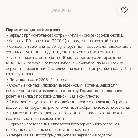
ЗАКАЗАТЬ
Параметры данной модели:
• Зеркало прямоугольное с острыми углами без сенсорной кнопки.
• Фоновая LED-подсветка: 3000К (теплая, светло-желтый свет).
• Сенсорный выключатель отсутствует (данное зеркало приобретают,
если выключатель выведен отдельно для светового зеркала).
• Расстояние от стены 2 см., т.е. 16 мм. каркас из ламинированного
МДФ + 4 мм. зеркальное полотно бельгийского бренда AGC. Кромка
зеркала шлифованная. Светодиодная лента в один ряд мощностью 9,6
Вт/м., 120 шт/м.
• Питание от сети 220В - 2 провода.
• Скрытый монтаж к проводу, выведенному из стены. Вывод для
подключения к сети находится по центру. Возможно подключение к
розетке (вилка с проводом длиной 1,5 м. в комплекте)
• В комплекте идут крепления (дюбель-гвозди с крючками). Зеркало
вешается на проушины, расположенные на обратной стороне зеркала.
• Универсальные крепления позволяют расположить зеркало как
вертикально, так и горизонтально.
• Зеркала изготовлены из влагостойкого зеркального полотна и
MIRROR ROOM
пригодны для использования в ванной комнате.
+7 (961) 595-72-73
• Салфетка из микрофибры для ухода за зеркалом в подарок!