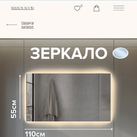
0
MIRROR ROOM
Назад в
каталог