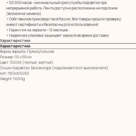
• 50 000 часов - минимальный срок службы подсветки при
непрерывной работе. Лента доступно расположена на подложке
E-mail:
zerkala@ksk23.ru
(возможна замена).
Адрес: 350037, г. Краснодар,
• Собственное производство в России. Все товары прошли проверку,
х. им. Ленина, ДНТ Виктория,
имеют сертификаты и безопасны для использования!
ул. Казачья, д. 2А
• Гарантия на зеркало – 12 месяцев.
• Надежная упаковка защищает зеркало во время доставки
Характеристики
Остались вопросы?
Характеристики
Оставь заявку и мы с Вами свяжемся
Форма зеркала: Прямоугольное
Размер: 110 х 55 см
Имя
Цвет: 3000К (теплый, желтый)
Опции подсветки: Без сенсора (подключается от выключателя)
lwh: 1160x610x50
Телефон
Weight: 11000g
+7
Я согласен с политикой конфиденциальности
ОТПРАВИТЬ ЗАЯВКУ
ИП Клевцов Евгений Анатольевич
ИНН 560400511178
ОГРН 321237500406259
Политика конфиденциальности
|
Согласие на обработку