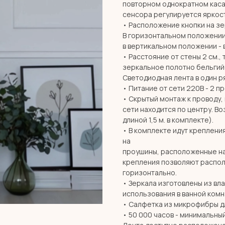
повторном однократном каса
сенсора регулируется яркос
• Расположение кнопки на з
В горизонтальном положении 
в вертикальном положении - 
• Расстояние от стены 2 см., 
зеркальное полотно бельгий
Светодиодная лента в один ря
• Питание от сети 220В - 2 п
• Скрытый монтаж к проводу,
сети находится по центру. В
длиной 1,5 м. в комплекте).
• В комплекте идут креплени
на
проушины, расположенные на
крепления позволяют располо
горизонтально.
• Зеркала изготовлены из вл
использования в ванной комн
• Салфетка из микрофибры дл
• 50 000 часов - минимальны