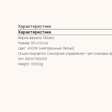
Характеристики
Характеристики
Форма зеркала: Облако
Размер: 80 х110 см
Цвет: 4500К (нейтральный, белый)
Опции подсветки: Сенсорное управление + регулировка я
lwh: 860x1160x50
Weight: 15900g
МЕНЮ
MIRROR ROOM
КАТАЛОГ
+7 (961) 595-72-73
О НАС