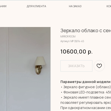
ДЛЯ КЛИЕНТА
НА ЗАКАЗ
КОНТАКТЫ
Зеркало облако с сен
MIRROR ROOM
Артикул:
МР ОБЛ4-45
10600,00
р.
ЗАКАЗАТЬ
Параметры данной модели
• Зеркало фигурное (облако)
• Фоновая LED-подсветка: 45
• Зеркало имеет плавное се
позволяет регулировать ярко
При однократном касании сен