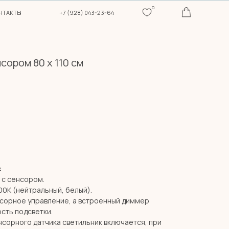
0
+7 (928) 043-23-64
сором 80 х 110 см
:
 с сенсором.
00К (нейтральный, белый).
нсорное управление, а встроенный диммер
сть подсветки.
сорного датчика светильник включается, при