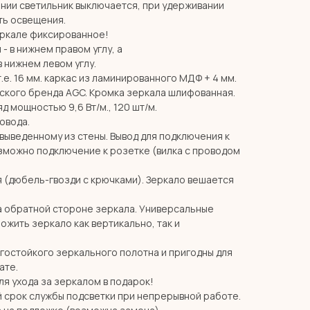
нии светильник выключается, при удерживании
ть освещения.
еркале фиксированное!
- в нижнем правом углу, а
в нижнем левом углу.
т.е. 16 мм. каркас из ламинированного МДФ + 4 мм.
ского бренда AGC. Кромка зеркала шлифованная.
д мощностью 9,6 Вт/м., 120 шт/м.
ровода.
 выведенному из стены. Вывод для подключения к
озможно подключение к розетке (вилка с проводом
я (дюбель-гвозди с крючками). Зеркало вешается
 обратной стороне зеркала. Универсальные
жить зеркало как вертикально, так и
агостойкого зеркального полотна и пригодны для
ате.
я ухода за зеркалом в подарок!
й срок службы подсветки при непрерывной работе.