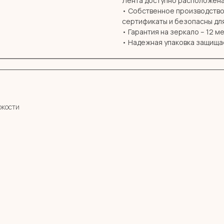
Лента доступно расположена
• Собственное производство 
сертификаты и безопасны дл
• Гарантия на зеркало – 12 м
• Надежная упаковка защища
ркости
Остались вопросы?
Оставь заявку и мы с Вами свяжемся