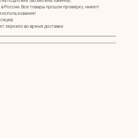
 на подложке (возможна замена).
в России. Все товары прошли проверку, имеют
я использования!
есяцев.
ет зеркало во время доставки