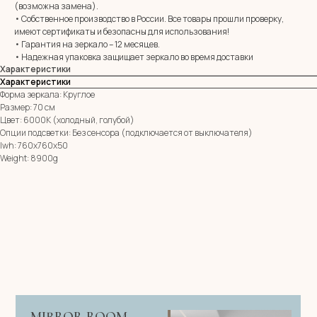
(возможна замена).
E-mail:
zerkala@ksk23.ru
• Собственное производство в России. Все товары прошли проверку,
Адрес: 350037, г. Краснодар,
имеют сертификаты и безопасны для использования!
х. им. Ленина, ДНТ Виктория,
• Гарантия на зеркало – 12 месяцев.
ул. Казачья, д. 2А
• Надежная упаковка защищает зеркало во время доставки
Характеристики
Характеристики
Остались вопросы?
Форма зеркала: Круглое
Оставь заявку и мы с Вами свяжемся
Размер: 70 см
Цвет: 6000К (холодный, голубой)
Имя
Опции подсветки: Без сенсора (подключается от выключателя)
lwh: 760x760x50
Телефон
Weight: 8900g
+7
Я согласен с политикой конфиденциальности
ОТПРАВИТЬ ЗАЯВКУ
ИП Клевцов Евгений Анатольевич
ИНН 560400511178
ОГРН 321237500406259
Политика конфиденциальности
|
Согласие на обработку
персональных данных
|
Договор оферты