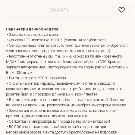
ЗАКАЗАТЬ
Параметры данной модели:
• Зеркало круглое без сенсора.
• Фоновая LED-подсветка: 6000К (холодный голубой свет).
• Сенсорный выключатель отсутствует (данное зеркало приобретают,
если выключатель выведет отдельно для светового зеркала).
• Расстояние от стены 2 см., т.е. 16 мм. каркас из ламинированного
МДФ + 4 мм. зеркальное полотно бельгийского бренда AGC. Кромка
зеркала шлифованная. Светодиодная лента в один ряд мощностью 9,6
Вт/м., 120 шт/м.
• Питание от сети 220В - 2 провода.
• Скрытый монтаж к проводу, выведенному из стены. Вывод для
подключения к сети находится по центру. Возможно подключение к
розетке (вилка с проводом длиной 1,5 м. в комплекте)
• В комплекте идут крепления (дюбель-гвозди с крючками). Зеркало
вешается на проушины, расположенные на обратной стороне зеркала.
• Зеркала изготовлены из влагостойкого зеркального полотна и
MIRROR ROOM
пригодны для использования в ванной комнате.
• Салфетка из микрофибры для ухода за зеркалом в подарок!
+7 (961) 595-72-73
• 50 000 часов - минимальный срок службы подсветки при
непрерывной работе. Лента доступно расположена на подложке