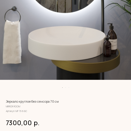
Зеркало круглое без сенсора 70 см
MIRROR ROOM
Артикул:
МР 70-6-БС
7300,00
р.