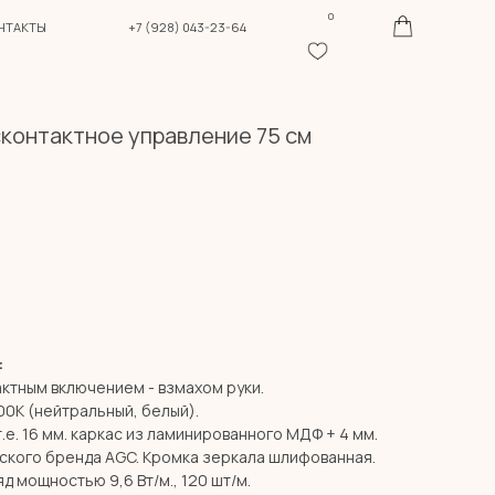
0
+7 (928) 043-23-64
сконтактное управление 75 см
:
актным включением - взмахом руки.
00К (нейтральный, белый).
т.е. 16 мм. каркас из ламинированного МДФ + 4 мм.
ского бренда AGC. Кромка зеркала шлифованная.
д мощностью 9,6 Вт/м., 120 шт/м.