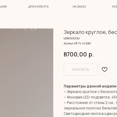
ДЛЯ КЛИЕНТА
НА ЗАКАЗ
КОНТАКТЫ
Зеркало круглое, бе
MIRROR ROOM
Артикул:
МР 75-45-ВЗМ
8700,00
р.
ЗАКАЗАТЬ
Параметры данной модели
• Зеркало круглое с бесконт
• Фоновая LED-подсветка: 45
• Расстояние от стены 2 см., 
зеркальное полотно бельгий
Светодиодная лента в один ря