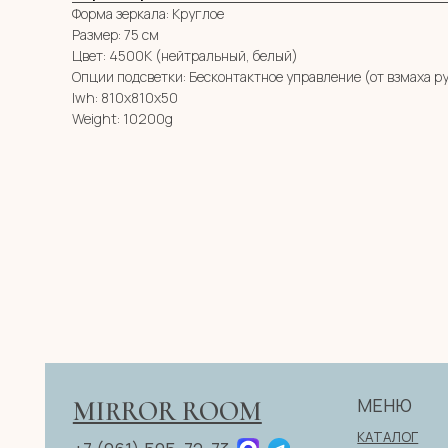
Форма зеркала: Круглое
Размер: 75 см
Цвет: 4500К (нейтральный, белый)
Опции подсветки: Бесконтактное управление (от взмаха р
lwh: 810x810x50
Weight: 10200g
МЕНЮ
MIRROR ROOM
КАТАЛОГ
+7 (961) 595-72-73
О НАС
zerkala@ksk23.ru
E-mail:
ДЛЯ КЛИЕНТА
НА ЗАКАЗ
Адрес: 350037, г. Краснодар,
КОНТАКТЫ
х. им. Ленина, ДНТ Виктория,
ул. Казачья, д. 2А