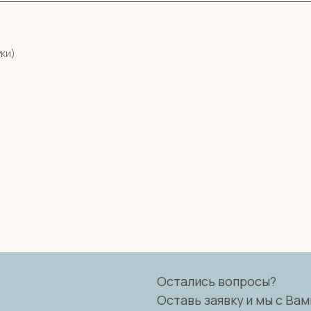
уки)
Остались вопросы?
Оставь заявку и мы с Вами свяжемся
Имя
Телефон
+7
Я согласен с политикой конфиденциальности