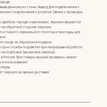
ровода.
 выведенному из стены. Вывод для подключения к
озможно подключение к розетке (вилка с проводом
я (дюбель-гвозди с крючками). Зеркало вешается
 на обратной стороне зеркала.
агостойкого зеркального полотна и пригодны для
ате.
я ухода за зеркалом в подарок.
й срок службы подсветки при непрерывной работе.
 на подложке (возможна замена).
в России. Все товары прошли проверку, имеют
я использования!
есяцев.
ет зеркало во время доставки