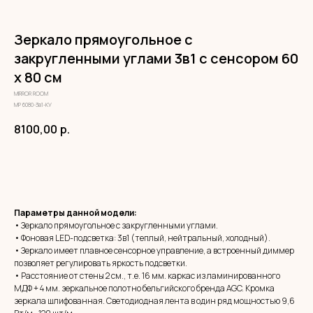
Зеркало прямоугольное с
закругленными углами 3в1 с сенсором 60
х 80 см
MIRROR ROOM
МР 6080-3в1-КУ
8100,00
р.
ЗАКАЗАТЬ
Параметры данной модели:
• Зеркало прямоугольное с закругленными углами.
• Фоновая LED-подсветка: 3в1 (теплый, нейтральный, холодный).
• Зеркало имеет плавное сенсорное управление, а встроенный диммер
позволяет регулировать яркость подсветки.
• Расстояние от стены 2 см., т.е. 16 мм. каркас из ламинированного
МДФ + 4 мм. зеркальное полотно бельгийского бренда AGC. Кромка
зеркала шлифованная. Светодиодная лента в один ряд мощностью 9,6