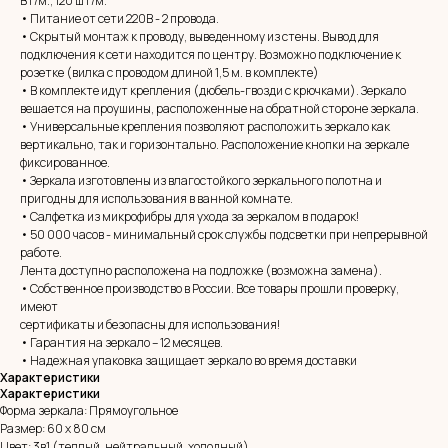
Вт/м., 120 шт/м.
• Питание от сети 220В - 2 провода.
• Скрытый монтаж к проводу, выведенному из стены. Вывод для
подключения к сети находится по центру. Возможно подключение к
розетке (вилка с проводом длиной 1,5 м. в комплекте)
• В комплекте идут крепления (дюбель-гвозди с крючками). Зеркало
вешается на проушины, расположенные на обратной стороне зеркала.
• Универсальные крепления позволяют расположить зеркало как
вертикально, так и горизонтально. Расположение кнопки на зеркале
фиксированное.
• Зеркала изготовлены из влагостойкого зеркального полотна и
пригодны для использования в ванной комнате.
• Салфетка из микрофибры для ухода за зеркалом в подарок!
• 50 000 часов - минимальный срок службы подсветки при непрерывной
работе.
MIRROR ROOM
Лента доступно расположена на подложке (возможна замена).
+7 (961) 595-72-73
• Собственное производство в России. Все товары прошли проверку,
имеют
сертификаты и безопасны для использования!
E-mail:
zerkala@ksk23.ru
• Гарантия на зеркало – 12 месяцев.
• Надежная упаковка защищает зеркало во время доставки
Адрес: 350037, г. Краснодар,
х. им. Ленина, ДНТ Виктория,
Характеристики
ул. Казачья, д. 2А
Характеристики
Форма зеркала: Прямоугольное
Размер: 60 х 80 см
Цвет: 3в1 (теплый, нейтральный, холодный)