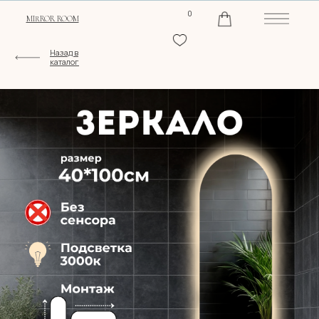
0
MIRROR ROOM
Назад в
каталог