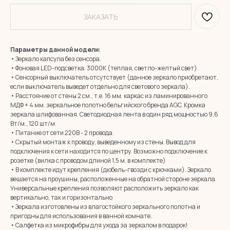
ЗАКАЗАТЬ
Параметры данной модели:
• Зеркало капсула без сенсора.
• Фоновая LED-подсветка: 3000К (теплая, светло-желтый свет).
• Сенсорный выключатель отсутствует (данное зеркало приобретают,
если выключатель выведет отдельно для светового зеркала).
• Расстояние от стены 2 см., т.е. 16 мм. каркас из ламинированного
МДФ + 4 мм. зеркальное полотно бельгийского бренда AGC. Кромка
зеркала шлифованная. Светодиодная лента в один ряд мощностью 9,6
Вт/м., 120 шт/м.
• Питание от сети 220В - 2 провода.
• Скрытый монтаж к проводу, выведенному из стены. Вывод для
подключения к сети находится по центру. Возможно подключение к
розетке (вилка с проводом длиной 1,5 м. в комплекте)
• В комплекте идут крепления (дюбель-гвозди с крючками). Зеркало
вешается на проушины, расположенные на обратной стороне зеркала.
Универсальные крепления позволяют расположить зеркало как
вертикально, так и горизонтально
• Зеркала изготовлены из влагостойкого зеркального полотна и
MIRROR ROOM
пригодны для использования в ванной комнате.
+7 (961) 595-72-73
• Салфетка из микрофибры для ухода за зеркалом в подарок!