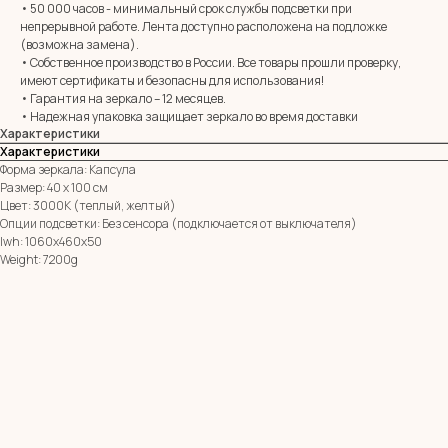
• 50 000 часов - минимальный срок службы подсветки при
непрерывной работе. Лента доступно расположена на подложке
E-mail:
zerkala@ksk23.ru
(возможна замена).
Адрес: 350037, г. Краснодар,
• Собственное производство в России. Все товары прошли проверку,
х. им. Ленина, ДНТ Виктория,
имеют сертификаты и безопасны для использования!
ул. Казачья, д. 2А
• Гарантия на зеркало – 12 месяцев.
• Надежная упаковка защищает зеркало во время доставки
Характеристики
Остались вопросы?
Характеристики
Оставь заявку и мы с Вами свяжемся
Форма зеркала: Капсула
Размер: 40 х 100 см
Имя
Цвет: 3000К (теплый, желтый)
Опции подсветки: Без сенсора (подключается от выключателя)
lwh: 1060x460x50
Телефон
Weight: 7200g
+7
Я согласен с политикой конфиденциальности
ОТПРАВИТЬ ЗАЯВКУ
ИП Клевцов Евгений Анатольевич
ИНН 560400511178
ОГРН 321237500406259
Политика конфиденциальности
|
Согласие на обработку