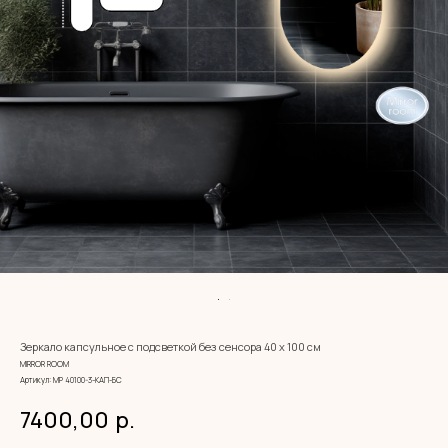
Зеркало капсульное с подсветкой без сенсора 40 х 100 см
MIRROR ROOM
Артикул:
МР 40100-3-КАП-БС
7400,00
р.