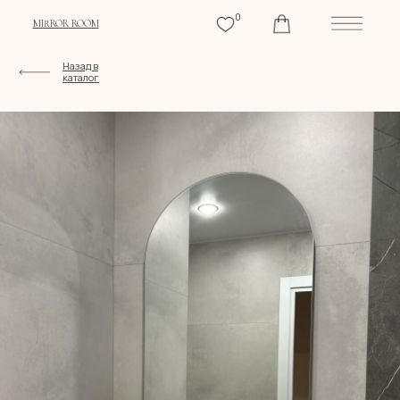
0
MIRROR ROOM
Назад в
каталог