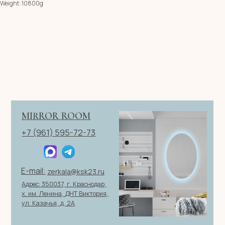
Weight: 10800g
Имя
Телефон
+7
Я согласен с политикой конфиденциальности
ОТПРАВИТЬ ЗАЯВКУ
ИП Клевцов Евгений Анатольевич
ИНН 560400511178
ОГРН 321237500406259
Политика конфиденциальности
|
Согласие на обработку
персональных данных
|
Договор оферты
© 2026 ИП Клевцов Е.А.Все права защищены.