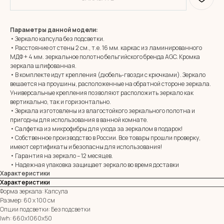
Параметры данной модели:
• Зеркало капсула без подсветки.
• Расстояние от стены 2 см., т.е. 16 мм. каркас из ламинированного
МДФ + 4 мм. зеркальное полотно бельгийского бренда AGC. Кромка
зеркала шлифованная.
• В комплекте идут крепления (дюбель-гвозди с крючками). Зеркало
вешается на проушины, расположенные на обратной стороне зеркала.
Универсальные крепления позволяют расположить зеркало как
вертикально, так и горизонтально.
• Зеркала изготовлены из влагостойкого зеркального полотна и
MIRROR ROOM
пригодны для использования в ванной комнате.
+7 (961) 595-72-73
• Салфетка из микрофибры для ухода за зеркалом в подарок!
• Собственное производство в России. Все товары прошли проверку,
имеют сертификаты и безопасны для использования!
E-mail:
zerkala@ksk23.ru
• Гарантия на зеркало – 12 месяцев.
Адрес: 350037, г. Краснодар,
• Надежная упаковка защищает зеркало во время доставки
х. им. Ленина, ДНТ Виктория,
Характеристики
ул. Казачья, д. 2А
Характеристики
Форма зеркала: Капсула
Размер: 60 х 100 см
Остались вопросы?
Опции подсветки: Без подсветки
Оставь заявку и мы с Вами свяжемся
lwh: 660x1060x50