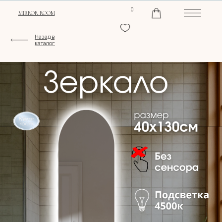
0
MIRROR ROOM
Назад в
каталог