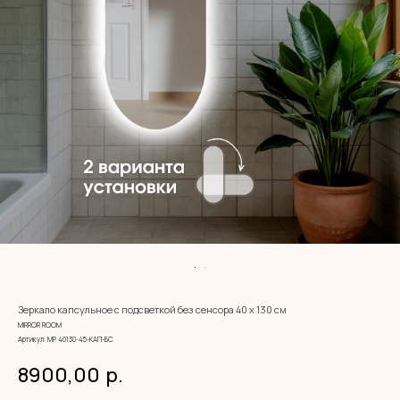
Зеркало капсульное с подсветкой без сенсора 40 х 130 см
MIRROR ROOM
Артикул:
МР 40130-45-КАП-БС
8900,00
р.