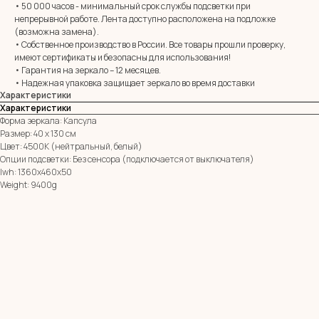
• 50 000 часов - минимальный срок службы подсветки при
непрерывной работе. Лента доступно расположена на подложке
E-mail:
zerkala@ksk23.ru
(возможна замена).
Адрес: 350037, г. Краснодар,
• Собственное производство в России. Все товары прошли проверку,
х. им. Ленина, ДНТ Виктория,
имеют сертификаты и безопасны для использования!
ул. Казачья, д. 2А
• Гарантия на зеркало – 12 месяцев.
• Надежная упаковка защищает зеркало во время доставки
Характеристики
Остались вопросы?
Характеристики
Оставь заявку и мы с Вами свяжемся
Форма зеркала: Капсула
Размер: 40 х 130 см
Имя
Цвет: 4500К (нейтральный, белый)
Опции подсветки: Без сенсора (подключается от выключателя)
lwh: 1360x460x50
Телефон
Weight: 9400g
+7
Я согласен с политикой конфиденциальности
ОТПРАВИТЬ ЗАЯВКУ
ИП Клевцов Евгений Анатольевич
ИНН 560400511178
ОГРН 321237500406259
Политика конфиденциальности
|
Согласие на обработку