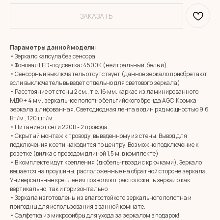
ЗАКАЗАТЬ
Параметры данной модели:
• Зеркало капсула без сенсора.
• Фоновая LED-подсветка: 4500К (нейтральный, белый).
• Сенсорный выключатель отсутствует (данное зеркало приобретают,
если выключатель выведет отдельно для светового зеркала).
• Расстояние от стены 2 см., т.е. 16 мм. каркас из ламинированного
МДФ + 4 мм. зеркальное полотно бельгийского бренда AGC. Кромка
зеркала шлифованная. Светодиодная лента в один ряд мощностью 9,6
Вт/м., 120 шт/м.
• Питание от сети 220В - 2 провода.
• Скрытый монтаж к проводу, выведенному из стены. Вывод для
подключения к сети находится по центру. Возможно подключение к
розетке (вилка с проводом длиной 1,5 м. в комплекте)
• В комплекте идут крепления (дюбель-гвозди с крючками). Зеркало
вешается на проушины, расположенные на обратной стороне зеркала.
Универсальные крепления позволяют расположить зеркало как
вертикально, так и горизонтально
• Зеркала изготовлены из влагостойкого зеркального полотна и
MIRROR ROOM
пригодны для использования в ванной комнате.
+7 (961) 595-72-73
• Салфетка из микрофибры для ухода за зеркалом в подарок!