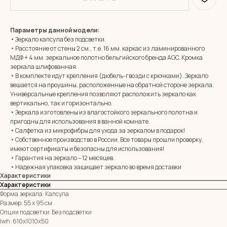
Параметры данной модели:
• Зеркало капсула без подсветки.
• Расстояние от стены 2 см., т.е. 16 мм. каркас из ламинированного
МДФ + 4 мм. зеркальное полотно бельгийского бренда AGC. Кромка
зеркала шлифованная.
• В комплекте идут крепления (дюбель-гвозди с крючками). Зеркало
вешается на проушины, расположенные на обратной стороне зеркала.
Универсальные крепления позволяют расположить зеркало как
вертикально, так и горизонтально.
• Зеркала изготовлены из влагостойкого зеркального полотна и
MIRROR ROOM
пригодны для использования в ванной комнате.
+7 (961) 595-72-73
• Салфетка из микрофибры для ухода за зеркалом в подарок!
• Собственное производство в России. Все товары прошли проверку,
имеют сертификаты и безопасны для использования!
E-mail:
zerkala@ksk23.ru
• Гарантия на зеркало – 12 месяцев.
Адрес: 350037, г. Краснодар,
• Надежная упаковка защищает зеркало во время доставки
х. им. Ленина, ДНТ Виктория,
Характеристики
ул. Казачья, д. 2А
Характеристики
Форма зеркала: Капсула
Размер: 55 х 95 см
Остались вопросы?
Опции подсветки: Без подсветки
Оставь заявку и мы с Вами свяжемся
lwh: 610x1010x50