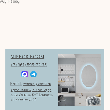
Weight: 6400g
Имя
Телефон
+7
Я согласен с политикой конфиденциальности
ОТПРАВИТЬ ЗАЯВКУ
ИП Клевцов Евгений Анатольевич
ИНН 560400511178
ОГРН 321237500406259
Политика конфиденциальности
|
Согласие на обработку
персональных данных
|
Договор оферты
© 2026 ИП Клевцов Е.А.Все права защищены.