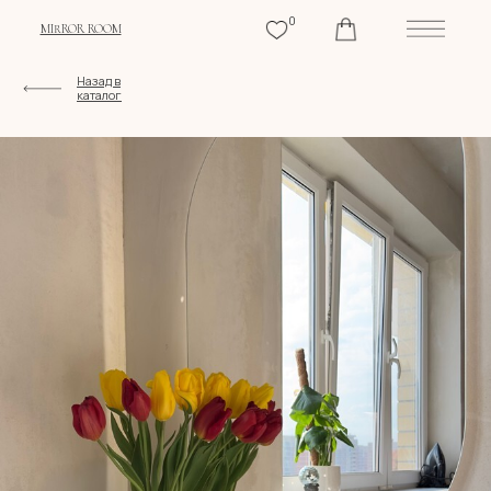
0
MIRROR ROOM
Назад в
каталог