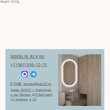
Weight: 7200g
Имя
Телефон
+7
Я согласен с политикой конфиденциальности
ОТПРАВИТЬ ЗАЯВКУ
ИП Клевцов Евгений Анатольевич
ИНН 560400511178
ОГРН 321237500406259
Политика конфиденциальности
|
Согласие на обработку
персональных данных
|
Договор оферты
© 2026 ИП Клевцов Е.А.Все права защищены.