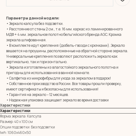
Параметры данной модели:
• Зеркало капсула без подсветки.
• Расстояние от стены 2 см., т.е. 16 мм. каркас из ламинированного
МДФ + 4 мм. зеркальное полотно бельгийского бренда AGC. Кромка
зеркала шлифованная.
• В комплекте идут крепления (дюбель-гвозди с крючками). Зеркало
вешается на проушины, расположенные на обратной стороне зеркала.
Универсальные крепления позволяют расположить зеркало как
вертикально, так и горизонтально.
• Зеркала изготовлены из влагостойкого зеркального полотна и
MIRROR ROOM
пригодны для использования в ванной комнате.
+7 (961) 595-72-73
• Салфетка из микрофибры для ухода за зеркалом в подарок!
• Собственное производство в России. Все товары прошли проверку,
имеют сертификаты и безопасны для использования!
E-mail:
zerkala@ksk23.ru
• Гарантия на зеркало – 12 месяцев.
Адрес: 350037, г. Краснодар,
• Надежная упаковка защищает зеркало во время доставки
х. им. Ленина, ДНТ Виктория,
Характеристики
ул. Казачья, д. 2А
Характеристики
Форма зеркала: Капсула
Размер: 40 х 100 см
Остались вопросы?
Опции подсветки: Без подсветки
Оставь заявку и мы с Вами свяжемся
lwh: 1060x460x50