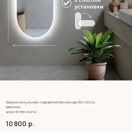
Зеркало капсульное с подсветкой без сенсора 150 х 60 см
MIRROR ROOM
Артикул:
МР 15060-45-КАП-БС
10 800
р.