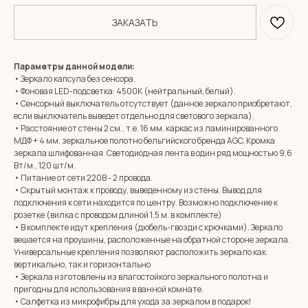
ЗАКАЗАТЬ
Параметры данной модели:
• Зеркало капсула без сенсора.
• Фоновая LED-подсветка: 4500К (нейтральный, белый).
• Сенсорный выключатель отсутствует (данное зеркало приобретают,
если выключатель выведет отдельно для светового зеркала).
• Расстояние от стены 2 см., т.е. 16 мм. каркас из ламинированного
МДФ + 4 мм. зеркальное полотно бельгийского бренда AGC. Кромка
зеркала шлифованная. Светодиодная лента в один ряд мощностью 9,6
Вт/м., 120 шт/м.
• Питание от сети 220В - 2 провода.
• Скрытый монтаж к проводу, выведенному из стены. Вывод для
подключения к сети находится по центру. Возможно подключение к
розетке (вилка с проводом длиной 1,5 м. в комплекте)
• В комплекте идут крепления (дюбель-гвозди с крючками). Зеркало
вешается на проушины, расположенные на обратной стороне зеркала.
Универсальные крепления позволяют расположить зеркало как
вертикально, так и горизонтально
• Зеркала изготовлены из влагостойкого зеркального полотна и
пригодны для использования в ванной комнате.
MIRROR ROOM
• Салфетка из микрофибры для ухода за зеркалом в подарок!