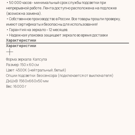
+7 (961) 595-72-73
• 50 000 часов - минимальный срок службы подсветки при
непрерывной работе. Лента доступно расположена на подложке
(возможна замена).
E-mail:
zerkala@ksk23.ru
• Собственное производство в России. Все товары прошли проверку,
Адрес: 350037, г. Краснодар,
имеют сертификаты и безопасны для использования!
х. им. Ленина, ДНТ Виктория,
• Гарантия на зеркало – 12 месяцев.
ул. Казачья, д. 2А
• Надежная упаковка защищает зеркало во время доставки
Характеристики
Характеристики
Остались вопросы?
Оставь заявку и мы с Вами свяжемся
Форма зеркала: Капсула
Размер: 150 х 60 см
Имя
Цвет: 4500К (нейтральный, белый)
Опции подсветки: Без сенсора (подключается от выключателя)
Телефон
ДxШxВ: 1560x660x50 мм
+7
Вес: 16000 г
Я согласен с политикой конфиденциальности
ОТПРАВИТЬ ЗАЯВКУ
ИП Клевцов Евгений Анатольевич
ИНН 560400511178
ОГРН 321237500406259