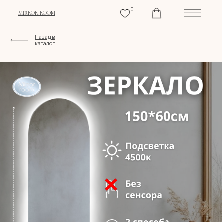
0
MIRROR ROOM
Назад в
каталог