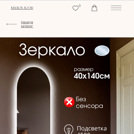
0
MIRROR ROOM
Назад в
каталог