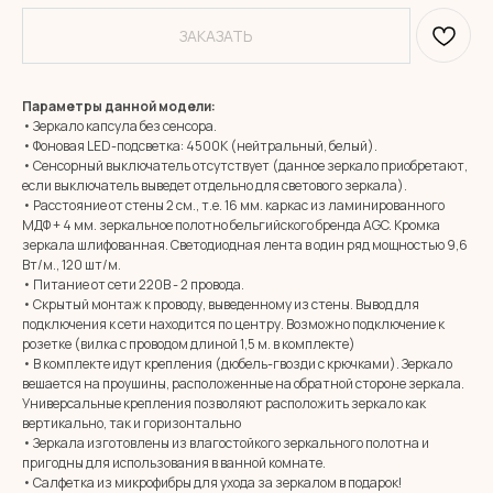
ЗАКАЗАТЬ
Параметры данной модели:
• Зеркало капсула без сенсора.
• Фоновая LED-подсветка: 4500К (нейтральный, белый).
• Сенсорный выключатель отсутствует (данное зеркало приобретают,
если выключатель выведет отдельно для светового зеркала).
• Расстояние от стены 2 см., т.е. 16 мм. каркас из ламинированного
МДФ + 4 мм. зеркальное полотно бельгийского бренда AGC. Кромка
зеркала шлифованная. Светодиодная лента в один ряд мощностью 9,6
Вт/м., 120 шт/м.
• Питание от сети 220В - 2 провода.
• Скрытый монтаж к проводу, выведенному из стены. Вывод для
подключения к сети находится по центру. Возможно подключение к
розетке (вилка с проводом длиной 1,5 м. в комплекте)
• В комплекте идут крепления (дюбель-гвозди с крючками). Зеркало
вешается на проушины, расположенные на обратной стороне зеркала.
Универсальные крепления позволяют расположить зеркало как
вертикально, так и горизонтально
• Зеркала изготовлены из влагостойкого зеркального полотна и
MIRROR ROOM
пригодны для использования в ванной комнате.
+7 (961) 595-72-73
• Салфетка из микрофибры для ухода за зеркалом в подарок!