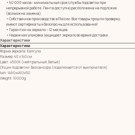
• 50 000 часов - минимальный срок службы подсветки при
непрерывной работе. Лента доступно расположена на подложке
E-mail:
zerkala@ksk23.ru
(возможна замена).
Адрес: 350037, г. Краснодар,
• Собственное производство в России. Все товары прошли проверку,
х. им. Ленина, ДНТ Виктория,
имеют сертификаты и безопасны для использования!
ул. Казачья, д. 2А
• Гарантия на зеркало – 12 месяцев.
• Надежная упаковка защищает зеркало во время доставки
Характеристики
Остались вопросы?
Характеристики
Оставь заявку и мы с Вами свяжемся
Форма зеркала: Капсула
Размер: 40 х 140 см
Имя
Цвет: 4500К (нейтральный, белый)
Опции подсветки: Без сенсора (подключается от выключателя)
lwh: 1460x460x50
Телефон
Weight: 10000g
+7
Я согласен с политикой конфиденциальности
ОТПРАВИТЬ ЗАЯВКУ
ИП Клевцов Евгений Анатольевич
ИНН 560400511178
ОГРН 321237500406259
Политика конфиденциальности
|
Согласие на обработку