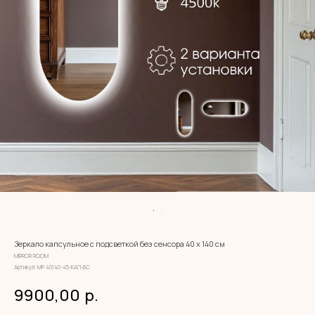
Зеркало капсульное с подсветкой без сенсора 40 х 140 см
MIRROR ROOM
Артикул:
МР 40140-45-КАП-БС
9900,00
р.