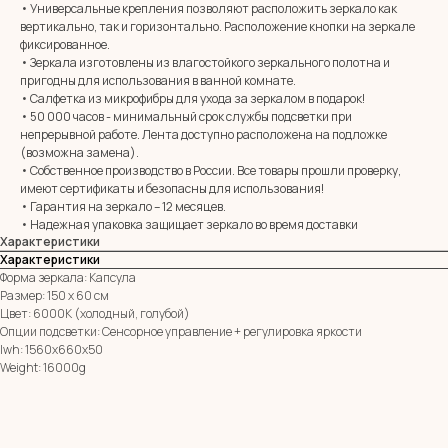
• Универсальные крепления позволяют расположить зеркало как
вертикально, так и горизонтально. Расположение кнопки на зеркале
MIRROR ROOM
фиксированное.
+7 (961) 595-72-73
• Зеркала изготовлены из влагостойкого зеркального полотна и
пригодны для использования в ванной комнате.
• Салфетка из микрофибры для ухода за зеркалом в подарок!
• 50 000 часов - минимальный срок службы подсветки при
E-mail:
zerkala@ksk23.ru
непрерывной работе. Лента доступно расположена на подложке
Адрес: 350037, г. Краснодар,
х. им. Ленина, ДНТ Виктория,
(возможна замена).
ул. Казачья, д. 2А
• Собственное производство в России. Все товары прошли проверку,
имеют сертификаты и безопасны для использования!
• Гарантия на зеркало – 12 месяцев.
• Надежная упаковка защищает зеркало во время доставки
Остались вопросы?
Характеристики
Оставь заявку и мы с Вами свяжемся
Характеристики
Имя
Форма зеркала: Капсула
Размер: 150 х 60 см
Цвет: 6000К (холодный, голубой)
Телефон
Опции подсветки: Сенсорное управление + регулировка яркости
+7
lwh: 1560x660x50
Weight: 16000g
Я согласен с политикой конфиденциальности
ОТПРАВИТЬ ЗАЯВКУ