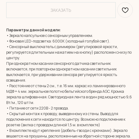
ЗАКАЗАТЬ
Параметры данной модели:
• Зеркало капсульное с сенсорным управлением.
• Фоновая LED-подсветка: 6000К (холодный голубой свет).
• Сенсорный выключатель с диммером (регулировкой яркости,
регулируется длительным нажатием на кнопку) расположен снизу по
центру.
При однократном касании сенсорного датчика светильник
включается, при повторном однократном касании светильник
выключается, при удерживании сенсора регулируется яркость
освещения.
• Расстояние от стены 2 см., т.е. 16 мм. каркас из ламинированного
МДФ + 4 мм. зеркальное полотно бельгийского бренда AGC. Кромка
зеркала шлифованная. Светодиодная лента в один ряд мощностью 9,6
Вт/м., 120 шт/м.
• Питание от сети 220В - 2 провода.
• Скрытый монтаж к проводу, выведенному из стены. Вывод для
подключения к сети находится по центру. Возможно подключение к
розетке (вилка с проводом длиной 1,5 м. в комплекте)
• В комплекте идут крепления (дюбель-гвозди с крючками). Зеркало
вешается на проушины, расположенные на обратной стороне зеркала.