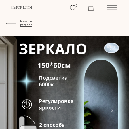
0
MIRROR ROOM
Назад в
каталог