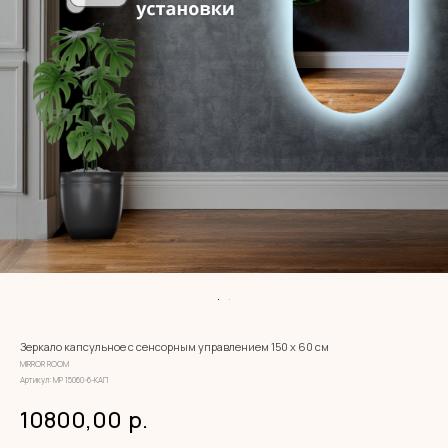
Зеркало капсульное с сенсорным управлением 150 х 60 см
MIRROR ROOM
Артикул:
МР 15060-6-КАП
10800,00
р.