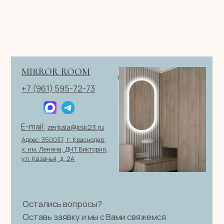
ИП Клевцов Евгений Анатольевич
ИНН 560400511178
ОГРН 321237500406259
Политика конфиденциальности
|
Согласие на обработку
персональных данных
|
Договор оферты
© 2026 ИП Клевцов Е.А.Все права защищены.