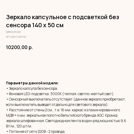
Зеркало капсульное с подсветкой без
сенсора 140 х 50 см
MIRROR ROOM
МР 14050-3-КАП-БС
10200,00
р.
ЗАКАЗАТЬ
Параметры данной модели:
• Зеркало капсула без сенсора.
• Фоновая LED-подсветка: 3000К (теплая, светло-желтый свет).
• Сенсорный выключатель отсутствует (данное зеркало приобретают,
если выключатель выведет отдельно для светового зеркала).
• Расстояние от стены 2 см., т.е. 16 мм. каркас из ламинированного
МДФ + 4 мм. зеркальное полотно бельгийского бренда AGC. Кромка
зеркала шлифованная. Светодиодная лента в один ряд мощностью 9,6
Вт/м., 120 шт/м.
• Питание от сети 220В - 2 провода.