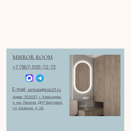
Телефон
+7
Я согласен с политикой конфиденциальности
ОТПРАВИТЬ ЗАЯВКУ
ИП Клевцов Евгений Анатольевич
ИНН 560400511178
ОГРН 321237500406259
Политика конфиденциальности
|
Согласие на обработку
персональных данных
|
Договор оферты
© 2026 ИП Клевцов Е.А.Все права защищены.