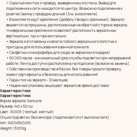
• Скрытый монтаж к проводу, выведенному из стены. Вывод для
подключения к сети находится по центру. Возможно подключение к
розетке (вилка с проводом длиной 1,5 м. в комплекте)
• В комплекте идут крепления (дюбель-гвозди с крючками). Зеркало
вешается на проушины, расположенные на обратной стороне зеркала.
Универсальные крепления позволяют расположить зеркало как
вертикально, так и горизонтально
• Зеркала изготовлены из влагостойкого зеркального полотна и
пригодны для использования в ванной комнате.
• Салфетка из микрофибры для ухода за зеркалом в подарок!
• 50 000 часов - минимальный срок службы подсветки при непрерывной
MIRROR ROOM
работе. Лента доступно расположена на подложке (возможна замена).
• Собственное производство в России. Все товары прошли проверку,
+7 (961) 595-72-73
имеют сертификаты и безопасны для использования!
• Гарантия на зеркало – 12 месяцев.
• Надежная упаковка защищает зеркало во время доставки
E-mail:
zerkala@ksk23.ru
Характеристики
Адрес: 350037, г. Краснодар,
Характеристики
х. им. Ленина, ДНТ Виктория,
Форма зеркала: Капсула
ул. Казачья, д. 2А
Размер: 140 х 50 см
Цвет: 3000К (теплый, желтый)
Опции подсветки: Без сенсора (подключается от выключателя)
Остались вопросы?
lwh: 1460x560x50
Оставь заявку и мы с Вами свяжемся
Weight: 13000g
Имя