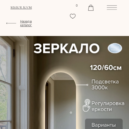
0
MIRROR ROOM
Назад в
каталог