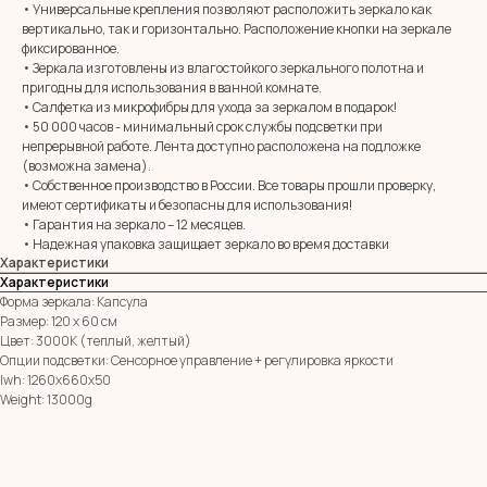
• Универсальные крепления позволяют расположить зеркало как
вертикально, так и горизонтально. Расположение кнопки на зеркале
MIRROR ROOM
фиксированное.
+7 (961) 595-72-73
• Зеркала изготовлены из влагостойкого зеркального полотна и
пригодны для использования в ванной комнате.
• Салфетка из микрофибры для ухода за зеркалом в подарок!
• 50 000 часов - минимальный срок службы подсветки при
E-mail:
zerkala@ksk23.ru
непрерывной работе. Лента доступно расположена на подложке
Адрес: 350037, г. Краснодар,
х. им. Ленина, ДНТ Виктория,
(возможна замена).
ул. Казачья, д. 2А
• Собственное производство в России. Все товары прошли проверку,
имеют сертификаты и безопасны для использования!
• Гарантия на зеркало – 12 месяцев.
• Надежная упаковка защищает зеркало во время доставки
Остались вопросы?
Характеристики
Оставь заявку и мы с Вами свяжемся
Характеристики
Имя
Форма зеркала: Капсула
Размер: 120 х 60 см
Цвет: 3000К (теплый, желтый)
Телефон
Опции подсветки: Сенсорное управление + регулировка яркости
+7
lwh: 1260x660x50
Weight: 13000g
Я согласен с политикой конфиденциальности
ОТПРАВИТЬ ЗАЯВКУ