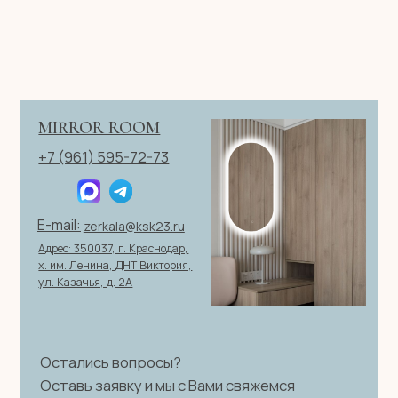
ИП Клевцов Евгений Анатольевич
ИНН 560400511178
ОГРН 321237500406259
Политика конфиденциальности
|
Согласие на обработку
персональных данных
|
Договор оферты
© 2026 ИП Клевцов Е.А.Все права защищены.