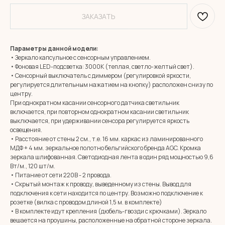
ЗАКАЗАТЬ
Параметры данной модели:
• Зеркало капсульное с сенсорным управлением.
• Фоновая LED-подсветка: 3000К (теплая, светло-желтый свет).
• Сенсорный выключатель с диммером (регулировкой яркости,
регулируется длительным нажатием на кнопку) расположен снизу по
центру.
При однократном касании сенсорного датчика светильник
включается, при повторном однократном касании светильник
выключается, при удерживании сенсора регулируется яркость
освещения.
• Расстояние от стены 2 см., т.е. 16 мм. каркас из ламинированного
МДФ + 4 мм. зеркальное полотно бельгийского бренда AGC. Кромка
зеркала шлифованная. Светодиодная лента в один ряд мощностью 9,6
Вт/м., 120 шт/м.
• Питание от сети 220В - 2 провода.
• Скрытый монтаж к проводу, выведенному из стены. Вывод для
подключения к сети находится по центру. Возможно подключение к
розетке (вилка с проводом длиной 1,5 м. в комплекте)
• В комплекте идут крепления (дюбель-гвозди с крючками). Зеркало
вешается на проушины, расположенные на обратной стороне зеркала.