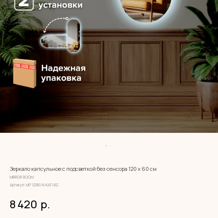
Зеркало капсульное с подсветкой без сенсора 120 х 60 см
MIRROR ROOM
Артикул:
МР 12060-6-КАП-БС
8 420
р.