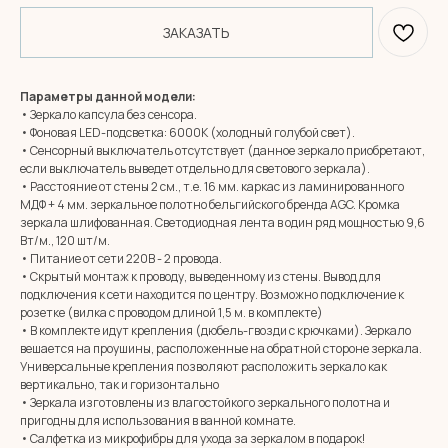
ЗАКАЗАТЬ
Параметры данной модели:
• Зеркало капсула без сенсора.
• Фоновая LED-подсветка: 6000К (холодный голубой свет).
• Сенсорный выключатель отсутствует (данное зеркало приобретают,
если выключатель выведет отдельно для светового зеркала).
• Расстояние от стены 2 см., т.е. 16 мм. каркас из ламинированного
МДФ + 4 мм. зеркальное полотно бельгийского бренда AGC. Кромка
зеркала шлифованная. Светодиодная лента в один ряд мощностью 9,6
Вт/м., 120 шт/м.
• Питание от сети 220В - 2 провода.
• Скрытый монтаж к проводу, выведенному из стены. Вывод для
подключения к сети находится по центру. Возможно подключение к
розетке (вилка с проводом длиной 1,5 м. в комплекте)
• В комплекте идут крепления (дюбель-гвозди с крючками). Зеркало
вешается на проушины, расположенные на обратной стороне зеркала.
Универсальные крепления позволяют расположить зеркало как
вертикально, так и горизонтально
• Зеркала изготовлены из влагостойкого зеркального полотна и
пригодны для использования в ванной комнате.
• Салфетка из микрофибры для ухода за зеркалом в подарок!
MIRROR ROOM