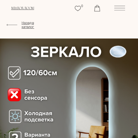
0
MIRROR ROOM
Назад в
каталог