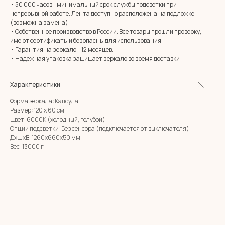
• 50 000 часов - минимальный срок службы подсветки при
+7 (961) 595-72-73
непрерывной работе. Лента доступно расположена на подложке
(возможна замена).
• Собственное производство в России. Все товары прошли проверку,
E-mail:
zerkala@ksk23.ru
имеют сертификаты и безопасны для использования!
Адрес: 350037, г. Краснодар,
• Гарантия на зеркало – 12 месяцев.
х. им. Ленина, ДНТ Виктория,
• Надежная упаковка защищает зеркало во время доставки
ул. Казачья, д. 2А
Характеристики
Остались вопросы?
Форма зеркала: Капсула
Оставь заявку и мы с Вами свяжемся
Размер: 120 х 60 см
Имя
Цвет: 6000К (холодный, голубой)
Опции подсветки: Без сенсора (подключается от выключателя)
ДxШxВ: 1260x660x50 мм
Телефон
Вес: 13000 г
+7
Я согласен с политикой конфиденциальности
ОТПРАВИТЬ ЗАЯВКУ
ИП Клевцов Евгений Анатольевич
ИНН 560400511178
ОГРН 321237500406259