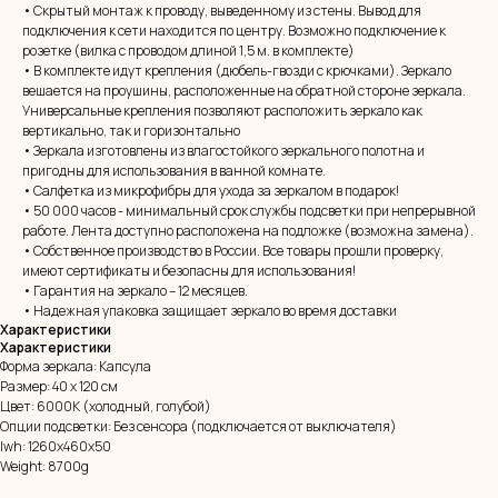
• Скрытый монтаж к проводу, выведенному из стены. Вывод для
подключения к сети находится по центру. Возможно подключение к
розетке (вилка с проводом длиной 1,5 м. в комплекте)
• В комплекте идут крепления (дюбель-гвозди с крючками). Зеркало
вешается на проушины, расположенные на обратной стороне зеркала.
Универсальные крепления позволяют расположить зеркало как
вертикально, так и горизонтально
• Зеркала изготовлены из влагостойкого зеркального полотна и
пригодны для использования в ванной комнате.
• Салфетка из микрофибры для ухода за зеркалом в подарок!
• 50 000 часов - минимальный срок службы подсветки при непрерывной
MIRROR ROOM
работе. Лента доступно расположена на подложке (возможна замена).
• Собственное производство в России. Все товары прошли проверку,
+7 (961) 595-72-73
имеют сертификаты и безопасны для использования!
• Гарантия на зеркало – 12 месяцев.
• Надежная упаковка защищает зеркало во время доставки
E-mail:
zerkala@ksk23.ru
Характеристики
Адрес: 350037, г. Краснодар,
Характеристики
х. им. Ленина, ДНТ Виктория,
Форма зеркала: Капсула
ул. Казачья, д. 2А
Размер: 40 х 120 см
Цвет: 6000К (холодный, голубой)
Опции подсветки: Без сенсора (подключается от выключателя)
Остались вопросы?
lwh: 1260x460x50
Оставь заявку и мы с Вами свяжемся
Weight: 8700g
Имя