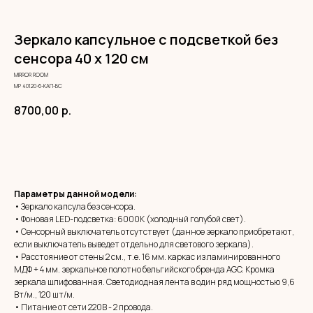
Зеркало капсульное с подсветкой без
сенсора 40 х 120 см
MIRROR ROOM
МР 40120-6-КАП-БС
8700,00
р.
ЗАКАЗАТЬ
Параметры данной модели:
• Зеркало капсула без сенсора.
• Фоновая LED-подсветка: 6000К (холодный голубой свет).
• Сенсорный выключатель отсутствует (данное зеркало приобретают,
если выключатель выведет отдельно для светового зеркала).
• Расстояние от стены 2 см., т.е. 16 мм. каркас из ламинированного
МДФ + 4 мм. зеркальное полотно бельгийского бренда AGC. Кромка
зеркала шлифованная. Светодиодная лента в один ряд мощностью 9,6
Вт/м., 120 шт/м.
• Питание от сети 220В - 2 провода.