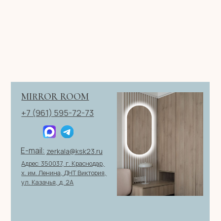
Телефон
+7
Я согласен с политикой конфиденциальности
ОТПРАВИТЬ ЗАЯВКУ
ИП Клевцов Евгений Анатольевич
ИНН 560400511178
ОГРН 321237500406259
Политика конфиденциальности
|
Согласие на обработку
персональных данных
|
Договор оферты
© 2026 ИП Клевцов Е.А.Все права защищены.