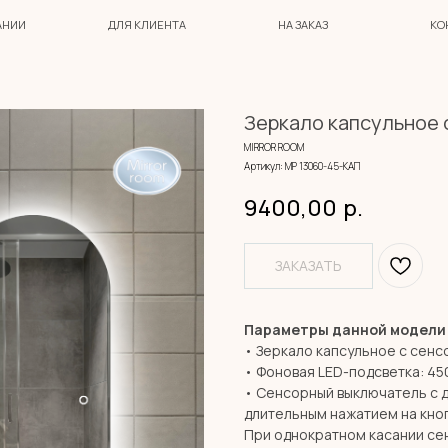
ДЛЯ КЛИЕНТА
НА ЗАКАЗ
КОНТАКТЫ
Зеркало капсульное 
MIRROR ROOM
Артикул:
МР 13060-45-КАП
9400,00
р.
ЗАКАЗАТЬ
Параметры данной модели
• Зеркало капсульное с сен
• Фоновая LED-подсветка: 45
• Сенсорный выключатель с 
длительным нажатием на кноп
При однократном касании сен