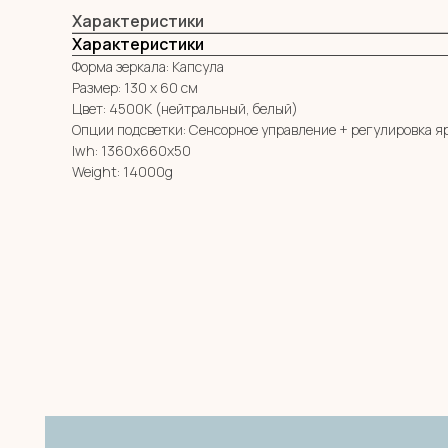
Характеристики
Характеристики
Форма зеркала: Капсула
Размер: 130 х 60 см
Цвет: 4500К (нейтральный, белый)
Опции подсветки: Сенсорное управление + регулировка я
lwh: 1360x660x50
Weight: 14000g
МЕНЮ
MIRROR ROOM
КАТАЛОГ
+7 (961) 595-72-73
О НАС
zerkala@ksk23.ru
E-mail:
ДЛЯ КЛИЕНТА
НА ЗАКАЗ
Адрес: 350037, г. Краснодар,
КОНТАКТЫ
х. им. Ленина, ДНТ Виктория,