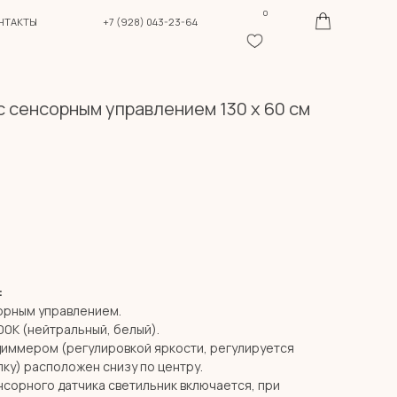
0
+7 (928) 043-23-64
с сенсорным управлением 130 х 60 см
:
сорным управлением.
00К (нейтральный, белый).
диммером (регулировкой яркости, регулируется
ку) расположен снизу по центру.
сорного датчика светильник включается, при