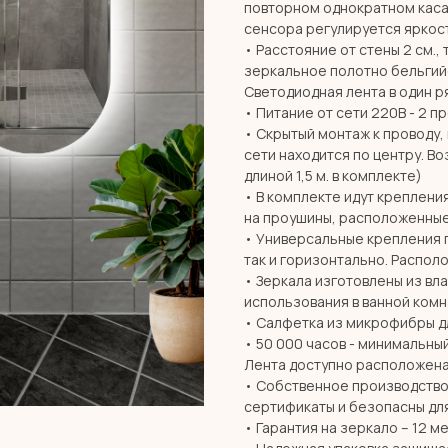
повторном однократном каса
сенсора регулируется яркос
• Расстояние от стены 2 см., 
зеркальное полотно бельгий
Светодиодная лента в один ря
• Питание от сети 220В - 2 п
• Скрытый монтаж к проводу,
сети находится по центру. В
длиной 1,5 м. в комплекте)
• В комплекте идут креплени
на проушины, расположенные
• Универсальные крепления 
так и горизонтально. Распол
• Зеркала изготовлены из вл
использования в ванной комн
• Салфетка из микрофибры дл
• 50 000 часов - минимальны
Лента доступно расположена
• Собственное производство 
сертификаты и безопасны дл
• Гарантия на зеркало – 12 м