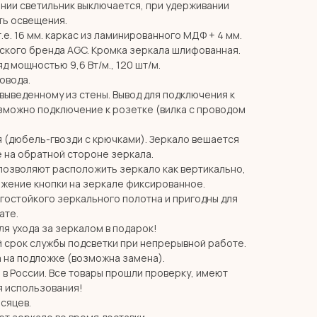
нии светильник выключается, при удерживании
ть освещения.
т.е. 16 мм. каркас из ламинированного МДФ + 4 мм.
ского бренда AGC. Кромка зеркала шлифованная.
д мощностью 9,6 Вт/м., 120 шт/м.
ровода.
 выведенному из стены. Вывод для подключения к
озможно подключение к розетке (вилка с проводом
я (дюбель-гвозди с крючками). Зеркало вешается
 на обратной стороне зеркала.
позволяют расположить зеркало как вертикально,
ожение кнопки на зеркале фиксированное.
агостойкого зеркального полотна и пригодны для
ате.
я ухода за зеркалом в подарок!
й срок службы подсветки при непрерывной работе.
 на подложке (возможна замена).
в России. Все товары прошли проверку, имеют
я использования!
есяцев.